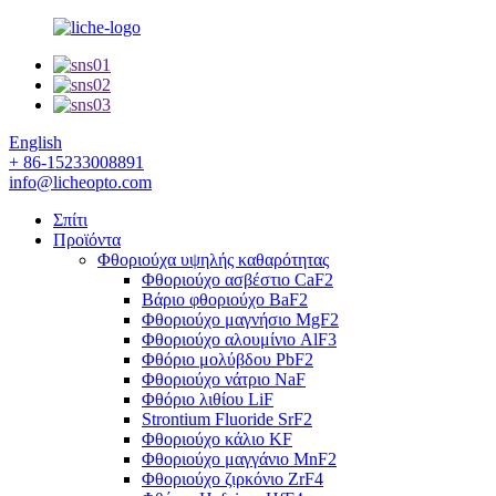
English
+ 86-15233008891
info@licheopto.com
Σπίτι
Προϊόντα
Φθοριούχα υψηλής καθαρότητας
Φθοριούχο ασβέστιο CaF2
Βάριο φθοριούχο BaF2
Φθοριούχο μαγνήσιο MgF2
Φθοριούχο αλουμίνιο AlF3
Φθόριο μολύβδου PbF2
Φθοριούχο νάτριο NaF
Φθόριο λιθίου LiF
Strontium Fluoride SrF2
Φθοριούχο κάλιο KF
Φθοριούχο μαγγάνιο MnF2
Φθοριούχο ζιρκόνιο ZrF4