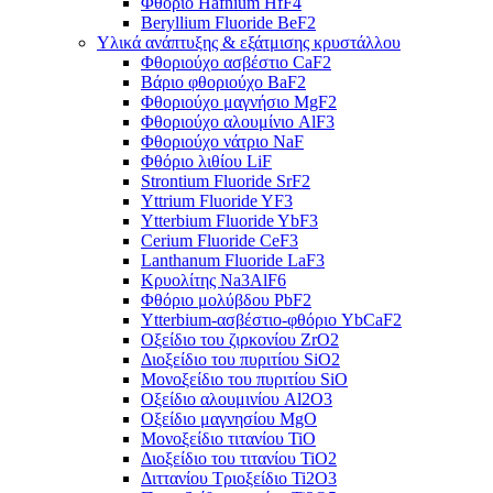
Φθόριο Hafnium HfF4
Beryllium Fluoride BeF2
Υλικά ανάπτυξης & εξάτμισης κρυστάλλου
Φθοριούχο ασβέστιο CaF2
Βάριο φθοριούχο BaF2
Φθοριούχο μαγνήσιο MgF2
Φθοριούχο αλουμίνιο AlF3
Φθοριούχο νάτριο NaF
Φθόριο λιθίου LiF
Strontium Fluoride SrF2
Yttrium Fluoride YF3
Ytterbium Fluoride YbF3
Cerium Fluoride CeF3
Lanthanum Fluoride LaF3
Κρυολίτης Na3AlF6
Φθόριο μολύβδου PbF2
Ytterbium-ασβέστιο-φθόριο YbCaF2
Οξείδιο του ζιρκονίου ZrO2
Διοξείδιο του πυριτίου SiO2
Μονοξείδιο του πυριτίου SiO
Οξείδιο αλουμινίου Al2O3
Οξείδιο μαγνησίου MgO
Μονοξείδιο τιτανίου TiO
Διοξείδιο του τιτανίου TiO2
Διττανίου Τριοξείδιο Ti2O3