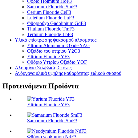
Φόριο Holmium HoF3
Samarium Fluoride SmF3
Cerium Fluoride CeF3
Lutetium Fluoride LuF3
Φθοριούχο Gadolinium GdF3
Thulium Fluoride TmF3
Terbium Fluoride TbF3
Υλικά επίστρωσης ψεκασμού πλάσματος
Yttrium Aluminium Oxide YAG
Οξείδιο του υττρίου Y2O3
Yttrium Fluoride YF3
Φθόριο Υττρίου Οξείδιο YOF
Αλουμίνια Στίλβωση Σκόνες
Ανόργανα υλικά υψηλής καθαρότητας ειδικού σκοπού
Προτεινόμενα Προϊόντα
Yttrium Fluoride YF3
Samarium Fluoride SmF3
Φθόριο νεοδυμίου NdF3