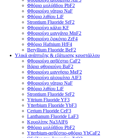
Φθόριο μολύβδου PbF2
Φθοριούχο νάτριο NaF
Φθόριο λιθίου LiF
Strontium Fluoride SrF2
Φθοριούχο κάλιο KF
Φθοριούχο μαγγάνιο MnF2
Φθοριούχο ζιρκόνιο ZrF4
Φθόριο Hafnium HfF4
Beryllium Fluoride BeF2
Υλικά ανάπτυξης & εξάτμισης κρυστάλλου
Φθοριούχο ασβέστιο CaF2
Βάριο φθοριούχο BaF2
Φθοριούχο μαγνήσιο MgF2
Φθοριούχο αλουμίνιο AlF3
Φθοριούχο νάτριο NaF
Φθόριο λιθίου LiF
Strontium Fluoride SrF2
Yttrium Fluoride YF3
Ytterbium Fluoride YbF3
Cerium Fluoride CeF3
Lanthanum Fluoride LaF3
Κρυολίτης Na3AlF6
Φθόριο μολύβδου PbF2
Ytterbium-ασβέστιο-φθόριο YbCaF2