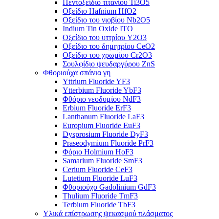
Πεντοξείδιο τιτανίου Ti3O5
Οξείδιο Hafnium HfO2
Οξείδιο του νιοβίου Nb2O5
Indium Tin Oxide ITO
Οξείδιο του υττρίου Y2O3
Οξείδιο του δημητρίου CeO2
Οξείδιο του χρωμίου Cr2O3
Σουλφίδιο ψευδαργύρου ZnS
Φθοριούχα σπάνια γη
Yttrium Fluoride YF3
Ytterbium Fluoride YbF3
Φθόριο νεοδυμίου NdF3
Erbium Fluoride ErF3
Lanthanum Fluoride LaF3
Europium Fluoride EuF3
Dysprosium Fluoride DyF3
Praseodymium Fluoride PrF3
Φόριο Holmium HoF3
Samarium Fluoride SmF3
Cerium Fluoride CeF3
Lutetium Fluoride LuF3
Φθοριούχο Gadolinium GdF3
Thulium Fluoride TmF3
Terbium Fluoride TbF3
Υλικά επίστρωσης ψεκασμού πλάσματος