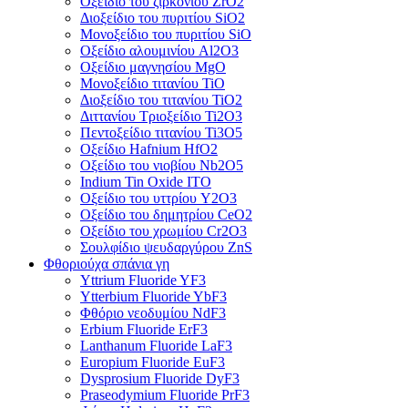
Οξείδιο του ζιρκονίου ZrO2
Διοξείδιο του πυριτίου SiO2
Μονοξείδιο του πυριτίου SiO
Οξείδιο αλουμινίου Al2O3
Οξείδιο μαγνησίου MgO
Μονοξείδιο τιτανίου TiO
Διοξείδιο του τιτανίου TiO2
Διττανίου Τριοξείδιο Ti2O3
Πεντοξείδιο τιτανίου Ti3O5
Οξείδιο Hafnium HfO2
Οξείδιο του νιοβίου Nb2O5
Indium Tin Oxide ITO
Οξείδιο του υττρίου Y2O3
Οξείδιο του δημητρίου CeO2
Οξείδιο του χρωμίου Cr2O3
Σουλφίδιο ψευδαργύρου ZnS
Φθοριούχα σπάνια γη
Yttrium Fluoride YF3
Ytterbium Fluoride YbF3
Φθόριο νεοδυμίου NdF3
Erbium Fluoride ErF3
Lanthanum Fluoride LaF3
Europium Fluoride EuF3
Dysprosium Fluoride DyF3
Praseodymium Fluoride PrF3