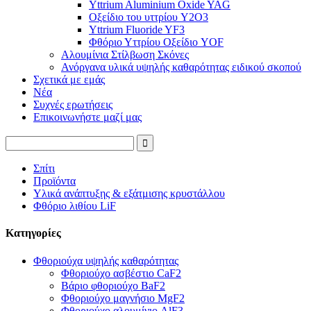
Yttrium Aluminium Oxide YAG
Οξείδιο του υττρίου Y2O3
Yttrium Fluoride YF3
Φθόριο Υττρίου Οξείδιο YOF
Αλουμίνια Στίλβωση Σκόνες
Ανόργανα υλικά υψηλής καθαρότητας ειδικού σκοπού
Σχετικά με εμάς
Νέα
Συχνές ερωτήσεις
Επικοινωνήστε μαζί μας
Σπίτι
Προϊόντα
Υλικά ανάπτυξης & εξάτμισης κρυστάλλου
Φθόριο λιθίου LiF
Κατηγορίες
Φθοριούχα υψηλής καθαρότητας
Φθοριούχο ασβέστιο CaF2
Βάριο φθοριούχο BaF2
Φθοριούχο μαγνήσιο MgF2
Φθοριούχο αλουμίνιο AlF3