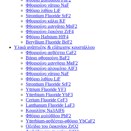
Φθοριούχο νάτριο NaF
Φθόριο λιθίου LiF
Strontium Fluoride SrF2
Φθοριούχο κάλιο KF
Φθοριούχο μαγγάνιο MnF2
Φθοριούχο ζιρκόνιο ZrF4
Φθόριο Hafnium HfF4
Beryllium Fluoride BeF2
Υλικά ανάπτυξης & εξάτμισης κρυστάλλου
Φθοριούχο ασβέστιο CaF2
Βάριο φθοριούχο BaF2
Φθοριούχο μαγνήσιο MgF2
Φθοριούχο αλουμίνιο AlF3
Φθοριούχο νάτριο NaF
Φθόριο λιθίου LiF
Strontium Fluoride SrF2
Yttrium Fluoride YF3
Ytterbium Fluoride YbF3
Cerium Fluoride CeF3
Lanthanum Fluoride LaF3
Κρυολίτης Na3AlF6
Φθόριο μολύβδου PbF2
Ytterbium-ασβέστιο-φθόριο YbCaF2
Οξείδιο του ζιρκονίου ZrO2