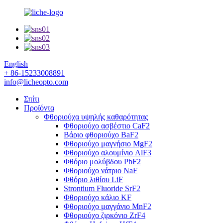
English
+ 86-15233008891
info@licheopto.com
Σπίτι
Προϊόντα
Φθοριούχα υψηλής καθαρότητας
Φθοριούχο ασβέστιο CaF2
Βάριο φθοριούχο BaF2
Φθοριούχο μαγνήσιο MgF2
Φθοριούχο αλουμίνιο AlF3
Φθόριο μολύβδου PbF2
Φθοριούχο νάτριο NaF
Φθόριο λιθίου LiF
Strontium Fluoride SrF2
Φθοριούχο κάλιο KF
Φθοριούχο μαγγάνιο MnF2
Φθοριούχο ζιρκόνιο ZrF4