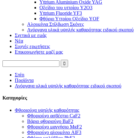
Yttrium Aluminium Oxide YAG
Οξείδιο του υττρίου Y2O3
Yttrium Fluoride YF3
Φθόριο Υττρίου Οξείδιο YOF
Αλουμίνια Στίλβωση Σκόνες
Ανόργανα υλικά υψηλής καθαρότητας ειδικού σκοπού
Σχετικά με εμάς
Νέα
Συχνές ερωτήσεις
Επικοινωνήστε μαζί μας
Σπίτι
Προϊόντα
Ανόργανα υλικά υψηλής καθαρότητας ειδικού σκοπού
Κατηγορίες
Φθοριούχα υψηλής καθαρότητας
Φθοριούχο ασβέστιο CaF2
Βάριο φθοριούχο BaF2
Φθοριούχο μαγνήσιο MgF2
Φθοριούχο αλουμίνιο AlF3
Φθόριο μολύβδου PbF2