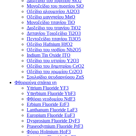
Διοξείδιο του πυριτίου SiO2
Μονοξείδιο του πυριτίου SiO
Οξείδιο αλουμινίου Al2O3
Οξείδιο μαγνησίου MgO
Μονοξείδιο τιτανίου TiO
Διοξείδιο του τιτανίου TiO2
Διττανίου Τριοξείδιο Ti2O3
Πεντοξείδιο τιτανίου Ti3O5
Οξείδιο Hafnium HfO2
Οξείδιο του νιοβίου Nb2O5
Indium Tin Oxide ITO
Οξείδιο του υττρίου Y2O3
Οξείδιο του δημητρίου CeO2
Οξείδιο του χρωμίου Cr2O3
Σουλφίδιο ψευδαργύρου ZnS
Φθοριούχα σπάνια γη
Yttrium Fluoride YF3
Ytterbium Fluoride YbF3
Φθόριο νεοδυμίου NdF3
Erbium Fluoride ErF3
Lanthanum Fluoride LaF3
Europium Fluoride EuF3
Dysprosium Fluoride DyF3
Praseodymium Fluoride PrF3
Φόριο Holmium HoF3