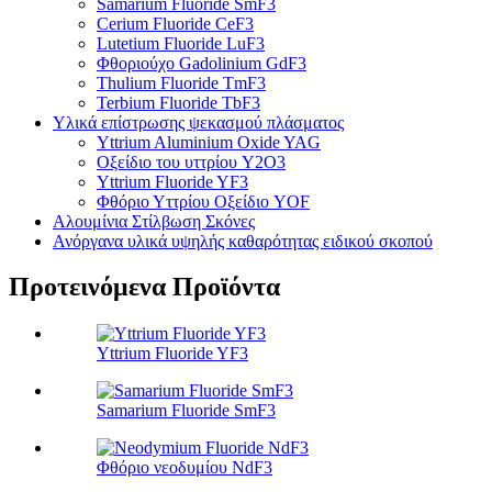
Samarium Fluoride SmF3
Cerium Fluoride CeF3
Lutetium Fluoride LuF3
Φθοριούχο Gadolinium GdF3
Thulium Fluoride TmF3
Terbium Fluoride TbF3
Υλικά επίστρωσης ψεκασμού πλάσματος
Yttrium Aluminium Oxide YAG
Οξείδιο του υττρίου Y2O3
Yttrium Fluoride YF3
Φθόριο Υττρίου Οξείδιο YOF
Αλουμίνια Στίλβωση Σκόνες
Ανόργανα υλικά υψηλής καθαρότητας ειδικού σκοπού
Προτεινόμενα Προϊόντα
Yttrium Fluoride YF3
Samarium Fluoride SmF3
Φθόριο νεοδυμίου NdF3