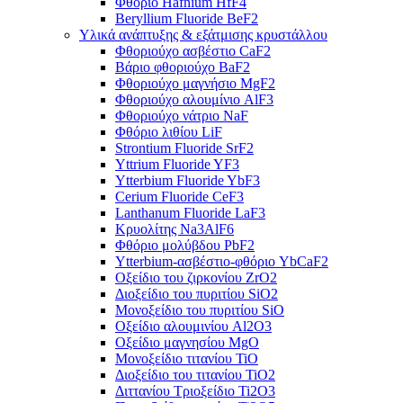
Φθόριο Hafnium HfF4
Beryllium Fluoride BeF2
Υλικά ανάπτυξης & εξάτμισης κρυστάλλου
Φθοριούχο ασβέστιο CaF2
Βάριο φθοριούχο BaF2
Φθοριούχο μαγνήσιο MgF2
Φθοριούχο αλουμίνιο AlF3
Φθοριούχο νάτριο NaF
Φθόριο λιθίου LiF
Strontium Fluoride SrF2
Yttrium Fluoride YF3
Ytterbium Fluoride YbF3
Cerium Fluoride CeF3
Lanthanum Fluoride LaF3
Κρυολίτης Na3AlF6
Φθόριο μολύβδου PbF2
Ytterbium-ασβέστιο-φθόριο YbCaF2
Οξείδιο του ζιρκονίου ZrO2
Διοξείδιο του πυριτίου SiO2
Μονοξείδιο του πυριτίου SiO
Οξείδιο αλουμινίου Al2O3
Οξείδιο μαγνησίου MgO
Μονοξείδιο τιτανίου TiO
Διοξείδιο του τιτανίου TiO2
Διττανίου Τριοξείδιο Ti2O3