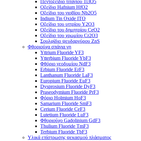
Πεντοξείδιο τιτανίου Ti3O5
Οξείδιο Hafnium HfO2
Οξείδιο του νιοβίου Nb2O5
Indium Tin Oxide ITO
Οξείδιο του υττρίου Y2O3
Οξείδιο του δημητρίου CeO2
Οξείδιο του χρωμίου Cr2O3
Σουλφίδιο ψευδαργύρου ZnS
Φθοριούχα σπάνια γη
Yttrium Fluoride YF3
Ytterbium Fluoride YbF3
Φθόριο νεοδυμίου NdF3
Erbium Fluoride ErF3
Lanthanum Fluoride LaF3
Europium Fluoride EuF3
Dysprosium Fluoride DyF3
Praseodymium Fluoride PrF3
Φόριο Holmium HoF3
Samarium Fluoride SmF3
Cerium Fluoride CeF3
Lutetium Fluoride LuF3
Φθοριούχο Gadolinium GdF3
Thulium Fluoride TmF3
Terbium Fluoride TbF3
Υλικά επίστρωσης ψεκασμού πλάσματος