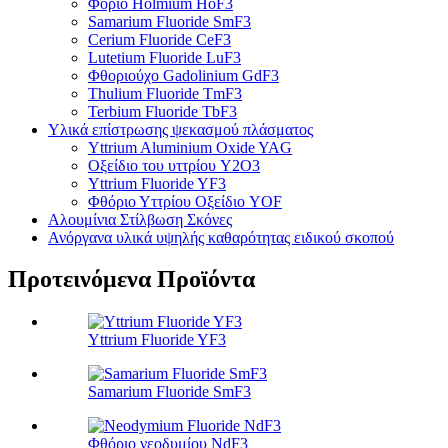
Φόριο Holmium HoF3
Samarium Fluoride SmF3
Cerium Fluoride CeF3
Lutetium Fluoride LuF3
Φθοριούχο Gadolinium GdF3
Thulium Fluoride TmF3
Terbium Fluoride TbF3
Υλικά επίστρωσης ψεκασμού πλάσματος
Yttrium Aluminium Oxide YAG
Οξείδιο του υττρίου Y2O3
Yttrium Fluoride YF3
Φθόριο Υττρίου Οξείδιο YOF
Αλουμίνια Στίλβωση Σκόνες
Ανόργανα υλικά υψηλής καθαρότητας ειδικού σκοπού
Προτεινόμενα Προϊόντα
Yttrium Fluoride YF3
Samarium Fluoride SmF3
Φθόριο νεοδυμίου NdF3