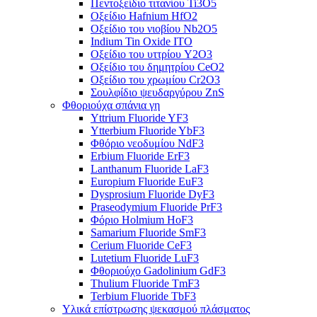
Πεντοξείδιο τιτανίου Ti3O5
Οξείδιο Hafnium HfO2
Οξείδιο του νιοβίου Nb2O5
Indium Tin Oxide ITO
Οξείδιο του υττρίου Y2O3
Οξείδιο του δημητρίου CeO2
Οξείδιο του χρωμίου Cr2O3
Σουλφίδιο ψευδαργύρου ZnS
Φθοριούχα σπάνια γη
Yttrium Fluoride YF3
Ytterbium Fluoride YbF3
Φθόριο νεοδυμίου NdF3
Erbium Fluoride ErF3
Lanthanum Fluoride LaF3
Europium Fluoride EuF3
Dysprosium Fluoride DyF3
Praseodymium Fluoride PrF3
Φόριο Holmium HoF3
Samarium Fluoride SmF3
Cerium Fluoride CeF3
Lutetium Fluoride LuF3
Φθοριούχο Gadolinium GdF3
Thulium Fluoride TmF3
Terbium Fluoride TbF3
Υλικά επίστρωσης ψεκασμού πλάσματος