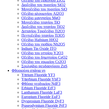
Οξείδιο του ζιρκονίου ZrO2
Διοξείδιο του πυριτίου SiO2
Μονοξείδιο του πυριτίου SiO
Οξείδιο αλουμινίου Al2O3
Οξείδιο μαγνησίου MgO
Μονοξείδιο τιτανίου TiO
Διοξείδιο του τιτανίου TiO2
Διττανίου Τριοξείδιο Ti2O3
Πεντοξείδιο τιτανίου Ti3O5
Οξείδιο Hafnium HfO2
Οξείδιο του νιοβίου Nb2O5
Indium Tin Oxide ITO
Οξείδιο του υττρίου Y2O3
Οξείδιο του δημητρίου CeO2
Οξείδιο του χρωμίου Cr2O3
Σουλφίδιο ψευδαργύρου ZnS
Φθοριούχα σπάνια γη
Yttrium Fluoride YF3
Ytterbium Fluoride YbF3
Φθόριο νεοδυμίου NdF3
Erbium Fluoride ErF3
Lanthanum Fluoride LaF3
Europium Fluoride EuF3
Dysprosium Fluoride DyF3
Praseodymium Fluoride PrF3