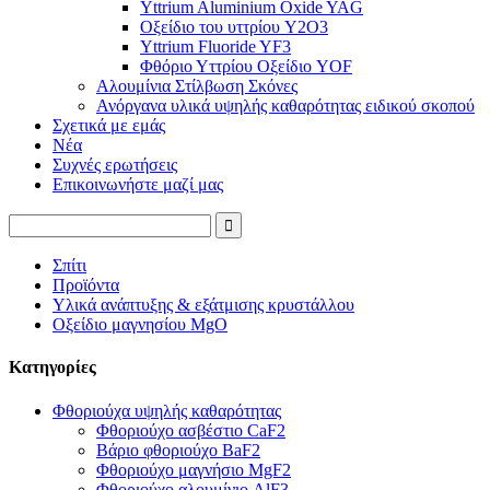
Yttrium Aluminium Oxide YAG
Οξείδιο του υττρίου Y2O3
Yttrium Fluoride YF3
Φθόριο Υττρίου Οξείδιο YOF
Αλουμίνια Στίλβωση Σκόνες
Ανόργανα υλικά υψηλής καθαρότητας ειδικού σκοπού
Σχετικά με εμάς
Νέα
Συχνές ερωτήσεις
Επικοινωνήστε μαζί μας
Σπίτι
Προϊόντα
Υλικά ανάπτυξης & εξάτμισης κρυστάλλου
Οξείδιο μαγνησίου MgO
Κατηγορίες
Φθοριούχα υψηλής καθαρότητας
Φθοριούχο ασβέστιο CaF2
Βάριο φθοριούχο BaF2
Φθοριούχο μαγνήσιο MgF2
Φθοριούχο αλουμίνιο AlF3