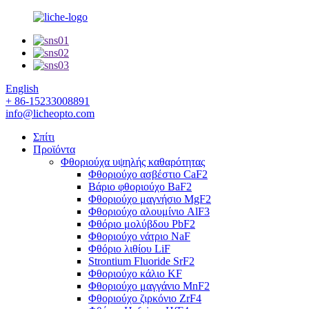
English
+ 86-15233008891
info@licheopto.com
Σπίτι
Προϊόντα
Φθοριούχα υψηλής καθαρότητας
Φθοριούχο ασβέστιο CaF2
Βάριο φθοριούχο BaF2
Φθοριούχο μαγνήσιο MgF2
Φθοριούχο αλουμίνιο AlF3
Φθόριο μολύβδου PbF2
Φθοριούχο νάτριο NaF
Φθόριο λιθίου LiF
Strontium Fluoride SrF2
Φθοριούχο κάλιο KF
Φθοριούχο μαγγάνιο MnF2
Φθοριούχο ζιρκόνιο ZrF4