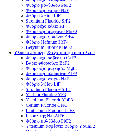
Φθόριο μολύβδου PbF2
Φθοριούχο νάτριο NaF
Φθόριο λιθίου LiF
Strontium Fluoride SrF2
Φθοριούχο κάλιο KF
Φθοριούχο μαγγάνιο MnF2
Φθοριούχο ζιρκόνιο ZrF4
Φθόριο Hafnium HfF4
Beryllium Fluoride BeF2
Υλικά ανάπτυξης & εξάτμισης κρυστάλλου
Φθοριούχο ασβέστιο CaF2
Βάριο φθοριούχο BaF2
Φθοριούχο μαγνήσιο MgF2
Φθοριούχο αλουμίνιο AlF3
Φθοριούχο νάτριο NaF
Φθόριο λιθίου LiF
Strontium Fluoride SrF2
Yttrium Fluoride YF3
Ytterbium Fluoride YbF3
Cerium Fluoride CeF3
Lanthanum Fluoride LaF3
Κρυολίτης Na3AlF6
Φθόριο μολύβδου PbF2
Ytterbium-ασβέστιο-φθόριο YbCaF2