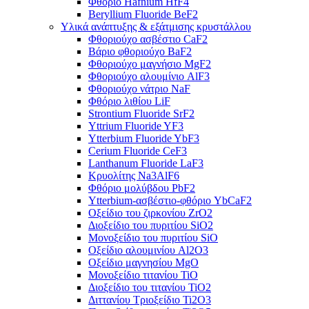
Φθόριο Hafnium HfF4
Beryllium Fluoride BeF2
Υλικά ανάπτυξης & εξάτμισης κρυστάλλου
Φθοριούχο ασβέστιο CaF2
Βάριο φθοριούχο BaF2
Φθοριούχο μαγνήσιο MgF2
Φθοριούχο αλουμίνιο AlF3
Φθοριούχο νάτριο NaF
Φθόριο λιθίου LiF
Strontium Fluoride SrF2
Yttrium Fluoride YF3
Ytterbium Fluoride YbF3
Cerium Fluoride CeF3
Lanthanum Fluoride LaF3
Κρυολίτης Na3AlF6
Φθόριο μολύβδου PbF2
Ytterbium-ασβέστιο-φθόριο YbCaF2
Οξείδιο του ζιρκονίου ZrO2
Διοξείδιο του πυριτίου SiO2
Μονοξείδιο του πυριτίου SiO
Οξείδιο αλουμινίου Al2O3
Οξείδιο μαγνησίου MgO
Μονοξείδιο τιτανίου TiO
Διοξείδιο του τιτανίου TiO2
Διττανίου Τριοξείδιο Ti2O3