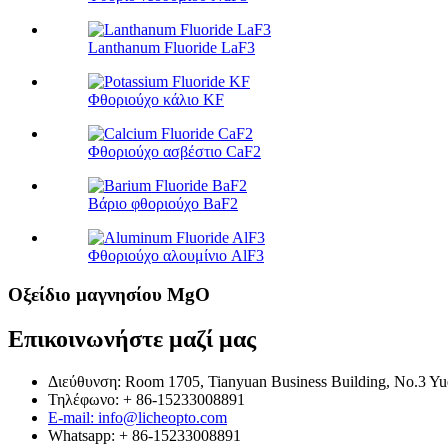
Lanthanum Fluoride LaF3
Φθοριούχο κάλιο KF
Φθοριούχο ασβέστιο CaF2
Βάριο φθοριούχο BaF2
Φθοριούχο αλουμίνιο AlF3
Οξείδιο μαγνησίου MgO
Επικοινωνήστε μαζί μας
Διεύθυνση: Room 1705, Tianyuan Business Building, No.3 Yuej
Τηλέφωνο: + 86-15233008891
E-mail: info@licheopto.com
Whatsapp: + 86-15233008891