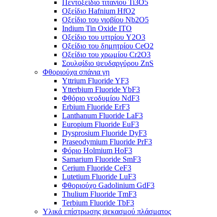
Πεντοξείδιο τιτανίου Ti3O5
Οξείδιο Hafnium HfO2
Οξείδιο του νιοβίου Nb2O5
Indium Tin Oxide ITO
Οξείδιο του υττρίου Y2O3
Οξείδιο του δημητρίου CeO2
Οξείδιο του χρωμίου Cr2O3
Σουλφίδιο ψευδαργύρου ZnS
Φθοριούχα σπάνια γη
Yttrium Fluoride YF3
Ytterbium Fluoride YbF3
Φθόριο νεοδυμίου NdF3
Erbium Fluoride ErF3
Lanthanum Fluoride LaF3
Europium Fluoride EuF3
Dysprosium Fluoride DyF3
Praseodymium Fluoride PrF3
Φόριο Holmium HoF3
Samarium Fluoride SmF3
Cerium Fluoride CeF3
Lutetium Fluoride LuF3
Φθοριούχο Gadolinium GdF3
Thulium Fluoride TmF3
Terbium Fluoride TbF3
Υλικά επίστρωσης ψεκασμού πλάσματος