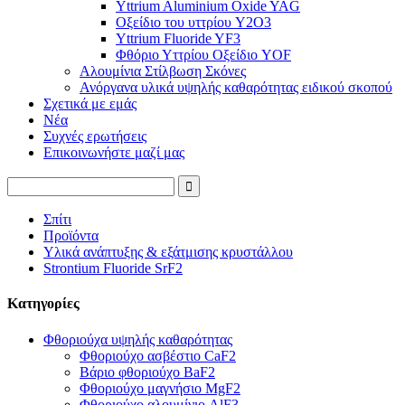
Yttrium Aluminium Oxide YAG
Οξείδιο του υττρίου Y2O3
Yttrium Fluoride YF3
Φθόριο Υττρίου Οξείδιο YOF
Αλουμίνια Στίλβωση Σκόνες
Ανόργανα υλικά υψηλής καθαρότητας ειδικού σκοπού
Σχετικά με εμάς
Νέα
Συχνές ερωτήσεις
Επικοινωνήστε μαζί μας
Σπίτι
Προϊόντα
Υλικά ανάπτυξης & εξάτμισης κρυστάλλου
Strontium Fluoride SrF2
Κατηγορίες
Φθοριούχα υψηλής καθαρότητας
Φθοριούχο ασβέστιο CaF2
Βάριο φθοριούχο BaF2
Φθοριούχο μαγνήσιο MgF2
Φθοριούχο αλουμίνιο AlF3