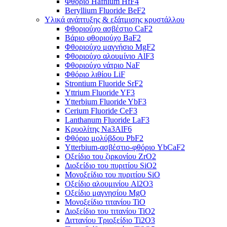
Φθόριο Hafnium HfF4
Beryllium Fluoride BeF2
Υλικά ανάπτυξης & εξάτμισης κρυστάλλου
Φθοριούχο ασβέστιο CaF2
Βάριο φθοριούχο BaF2
Φθοριούχο μαγνήσιο MgF2
Φθοριούχο αλουμίνιο AlF3
Φθοριούχο νάτριο NaF
Φθόριο λιθίου LiF
Strontium Fluoride SrF2
Yttrium Fluoride YF3
Ytterbium Fluoride YbF3
Cerium Fluoride CeF3
Lanthanum Fluoride LaF3
Κρυολίτης Na3AlF6
Φθόριο μολύβδου PbF2
Ytterbium-ασβέστιο-φθόριο YbCaF2
Οξείδιο του ζιρκονίου ZrO2
Διοξείδιο του πυριτίου SiO2
Μονοξείδιο του πυριτίου SiO
Οξείδιο αλουμινίου Al2O3
Οξείδιο μαγνησίου MgO
Μονοξείδιο τιτανίου TiO
Διοξείδιο του τιτανίου TiO2
Διττανίου Τριοξείδιο Ti2O3