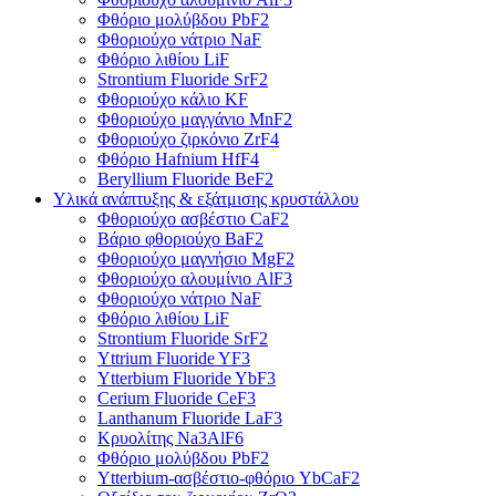
Φθόριο μολύβδου PbF2
Φθοριούχο νάτριο NaF
Φθόριο λιθίου LiF
Strontium Fluoride SrF2
Φθοριούχο κάλιο KF
Φθοριούχο μαγγάνιο MnF2
Φθοριούχο ζιρκόνιο ZrF4
Φθόριο Hafnium HfF4
Beryllium Fluoride BeF2
Υλικά ανάπτυξης & εξάτμισης κρυστάλλου
Φθοριούχο ασβέστιο CaF2
Βάριο φθοριούχο BaF2
Φθοριούχο μαγνήσιο MgF2
Φθοριούχο αλουμίνιο AlF3
Φθοριούχο νάτριο NaF
Φθόριο λιθίου LiF
Strontium Fluoride SrF2
Yttrium Fluoride YF3
Ytterbium Fluoride YbF3
Cerium Fluoride CeF3
Lanthanum Fluoride LaF3
Κρυολίτης Na3AlF6
Φθόριο μολύβδου PbF2
Ytterbium-ασβέστιο-φθόριο YbCaF2