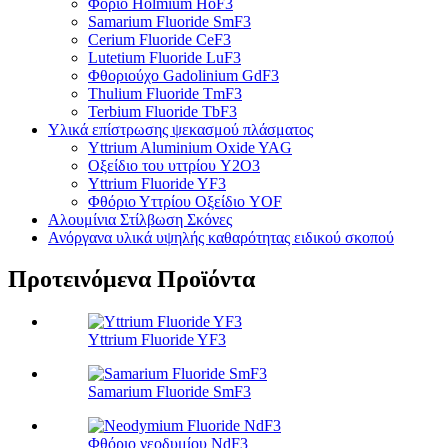
Φόριο Holmium HoF3
Samarium Fluoride SmF3
Cerium Fluoride CeF3
Lutetium Fluoride LuF3
Φθοριούχο Gadolinium GdF3
Thulium Fluoride TmF3
Terbium Fluoride TbF3
Υλικά επίστρωσης ψεκασμού πλάσματος
Yttrium Aluminium Oxide YAG
Οξείδιο του υττρίου Y2O3
Yttrium Fluoride YF3
Φθόριο Υττρίου Οξείδιο YOF
Αλουμίνια Στίλβωση Σκόνες
Ανόργανα υλικά υψηλής καθαρότητας ειδικού σκοπού
Προτεινόμενα Προϊόντα
Yttrium Fluoride YF3
Samarium Fluoride SmF3
Φθόριο νεοδυμίου NdF3