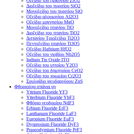
Οξείδιο του ζιρκονίου ZrO2
Διοξείδιο του πυριτίου SiO2
Μονοξείδιο του πυριτίου SiO
Οξείδιο αλουμινίου Al2O3
Οξείδιο μαγνησίου MgO
Μονοξείδιο τιτανίου TiO
Διοξείδιο του τιτανίου TiO2
Διττανίου Τριοξείδιο Ti2O3
Πεντοξείδιο τιτανίου Ti3O5
Οξείδιο Hafnium HfO2
Οξείδιο του νιοβίου Nb2O5
Indium Tin Oxide ITO
Οξείδιο του υττρίου Y2O3
Οξείδιο του δημητρίου CeO2
Οξείδιο του χρωμίου Cr2O3
Σουλφίδιο ψευδαργύρου ZnS
Φθοριούχα σπάνια γη
Yttrium Fluoride YF3
Ytterbium Fluoride YbF3
Φθόριο νεοδυμίου NdF3
Erbium Fluoride ErF3
Lanthanum Fluoride LaF3
Europium Fluoride EuF3
Dysprosium Fluoride DyF3
Praseodymium Fluoride PrF3