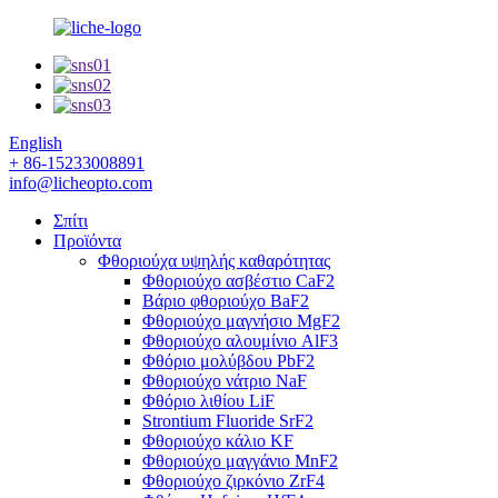
English
+ 86-15233008891
info@licheopto.com
Σπίτι
Προϊόντα
Φθοριούχα υψηλής καθαρότητας
Φθοριούχο ασβέστιο CaF2
Βάριο φθοριούχο BaF2
Φθοριούχο μαγνήσιο MgF2
Φθοριούχο αλουμίνιο AlF3
Φθόριο μολύβδου PbF2
Φθοριούχο νάτριο NaF
Φθόριο λιθίου LiF
Strontium Fluoride SrF2
Φθοριούχο κάλιο KF
Φθοριούχο μαγγάνιο MnF2
Φθοριούχο ζιρκόνιο ZrF4