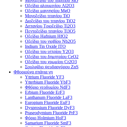
Μονοξείδιο του πυριτίου SiO
Οξείδιο αλουμινίου Al2O3
Οξείδιο μαγνησίου MgO
Μονοξείδιο τιτανίου TiO
Διοξείδιο του τιτανίου TiO2
Διττανίου Τριοξείδιο Ti2O3
Πεντοξείδιο τιτανίου Ti3O5
Οξείδιο Hafnium HfO2
Οξείδιο του νιοβίου Nb2O5
Indium Tin Oxide ITO
Οξείδιο του υττρίου Y2O3
Οξείδιο του δημητρίου CeO2
Οξείδιο του χρωμίου Cr2O3
Σουλφίδιο ψευδαργύρου ZnS
Φθοριούχα σπάνια γη
Yttrium Fluoride YF3
Ytterbium Fluoride YbF3
Φθόριο νεοδυμίου NdF3
Erbium Fluoride ErF3
Lanthanum Fluoride LaF3
Europium Fluoride EuF3
Dysprosium Fluoride DyF3
Praseodymium Fluoride PrF3
Φόριο Holmium HoF3
Samarium Fluoride SmF3