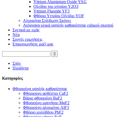
Yttrium Aluminium Oxide YAG
Οξείδιο του υττρίου Y2O3
Yttrium Fluoride YF3
Φθόριο Υττρίου Οξείδιο YOF
Αλουμίνια Στίλβωση Σκόνες
Ανόργανα υλικά υψηλής καθαρότητας ειδικού σκοπού
Σχετικά με εμάς
Νέα
Συχνές ερωτήσεις
Επικοινωνήστε μαζί μας
Σπίτι
Προϊόντα
Κατηγορίες
Φθοριούχα υψηλής καθαρότητας
Φθοριούχο ασβέστιο CaF2
Βάριο φθοριούχο BaF2
Φθοριούχο μαγνήσιο MgF2
Φθοριούχο αλουμίνιο AlF3
Φθόριο μολύβδου PbF2
Φθοριούχο νάτριο NaF