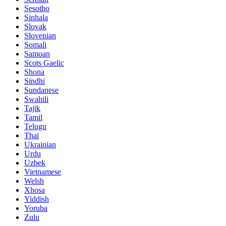
Sesotho
Sinhala
Slovak
Slovenian
Somali
Samoan
Scots Gaelic
Shona
Sindhi
Sundanese
Swahili
Tajik
Tamil
Telugu
Thai
Ukrainian
Urdu
Uzbek
Vietnamese
Welsh
Xhosa
Yiddish
Yoruba
Zulu