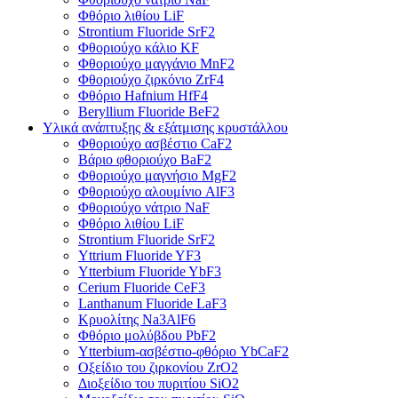
Φθόριο λιθίου LiF
Strontium Fluoride SrF2
Φθοριούχο κάλιο KF
Φθοριούχο μαγγάνιο MnF2
Φθοριούχο ζιρκόνιο ZrF4
Φθόριο Hafnium HfF4
Beryllium Fluoride BeF2
Υλικά ανάπτυξης & εξάτμισης κρυστάλλου
Φθοριούχο ασβέστιο CaF2
Βάριο φθοριούχο BaF2
Φθοριούχο μαγνήσιο MgF2
Φθοριούχο αλουμίνιο AlF3
Φθοριούχο νάτριο NaF
Φθόριο λιθίου LiF
Strontium Fluoride SrF2
Yttrium Fluoride YF3
Ytterbium Fluoride YbF3
Cerium Fluoride CeF3
Lanthanum Fluoride LaF3
Κρυολίτης Na3AlF6
Φθόριο μολύβδου PbF2
Ytterbium-ασβέστιο-φθόριο YbCaF2
Οξείδιο του ζιρκονίου ZrO2
Διοξείδιο του πυριτίου SiO2