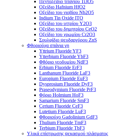
Πεντοξείδιο τιτανίου Ti3O5
Οξείδιο Hafnium HfO2
Οξείδιο του νιοβίου Nb2O5
Indium Tin Oxide ITO
Οξείδιο του υττρίου Y2O3
Οξείδιο του δημητρίου CeO2
Οξείδιο του χρωμίου Cr2O3
Σουλφίδιο ψευδαργύρου ZnS
Φθοριούχα σπάνια γη
Yttrium Fluoride YF3
Ytterbium Fluoride YbF3
Φθόριο νεοδυμίου NdF3
Erbium Fluoride ErF3
Lanthanum Fluoride LaF3
Europium Fluoride EuF3
Dysprosium Fluoride DyF3
Praseodymium Fluoride PrF3
Φόριο Holmium HoF3
Samarium Fluoride SmF3
Cerium Fluoride CeF3
Lutetium Fluoride LuF3
Φθοριούχο Gadolinium GdF3
Thulium Fluoride TmF3
Terbium Fluoride TbF3
Υλικά επίστρωσης ψεκασμού πλάσματος