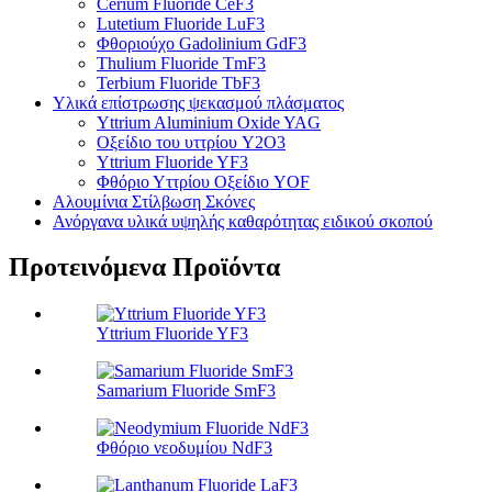
Cerium Fluoride CeF3
Lutetium Fluoride LuF3
Φθοριούχο Gadolinium GdF3
Thulium Fluoride TmF3
Terbium Fluoride TbF3
Υλικά επίστρωσης ψεκασμού πλάσματος
Yttrium Aluminium Oxide YAG
Οξείδιο του υττρίου Y2O3
Yttrium Fluoride YF3
Φθόριο Υττρίου Οξείδιο YOF
Αλουμίνια Στίλβωση Σκόνες
Ανόργανα υλικά υψηλής καθαρότητας ειδικού σκοπού
Προτεινόμενα Προϊόντα
Yttrium Fluoride YF3
Samarium Fluoride SmF3
Φθόριο νεοδυμίου NdF3