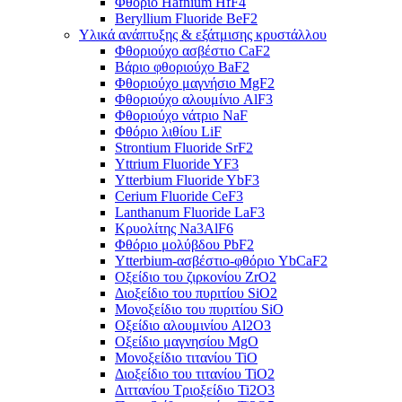
Φθόριο Hafnium HfF4
Beryllium Fluoride BeF2
Υλικά ανάπτυξης & εξάτμισης κρυστάλλου
Φθοριούχο ασβέστιο CaF2
Βάριο φθοριούχο BaF2
Φθοριούχο μαγνήσιο MgF2
Φθοριούχο αλουμίνιο AlF3
Φθοριούχο νάτριο NaF
Φθόριο λιθίου LiF
Strontium Fluoride SrF2
Yttrium Fluoride YF3
Ytterbium Fluoride YbF3
Cerium Fluoride CeF3
Lanthanum Fluoride LaF3
Κρυολίτης Na3AlF6
Φθόριο μολύβδου PbF2
Ytterbium-ασβέστιο-φθόριο YbCaF2
Οξείδιο του ζιρκονίου ZrO2
Διοξείδιο του πυριτίου SiO2
Μονοξείδιο του πυριτίου SiO
Οξείδιο αλουμινίου Al2O3
Οξείδιο μαγνησίου MgO
Μονοξείδιο τιτανίου TiO
Διοξείδιο του τιτανίου TiO2
Διττανίου Τριοξείδιο Ti2O3