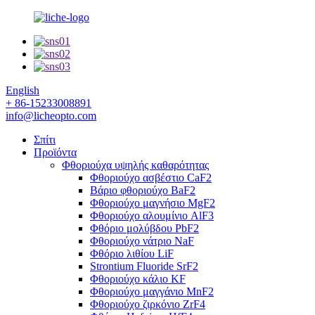
English
+ 86-15233008891
info@licheopto.com
Σπίτι
Προϊόντα
Φθοριούχα υψηλής καθαρότητας
Φθοριούχο ασβέστιο CaF2
Βάριο φθοριούχο BaF2
Φθοριούχο μαγνήσιο MgF2
Φθοριούχο αλουμίνιο AlF3
Φθόριο μολύβδου PbF2
Φθοριούχο νάτριο NaF
Φθόριο λιθίου LiF
Strontium Fluoride SrF2
Φθοριούχο κάλιο KF
Φθοριούχο μαγγάνιο MnF2
Φθοριούχο ζιρκόνιο ZrF4