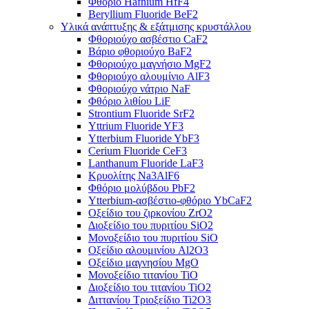
Φθόριο Hafnium HfF4
Beryllium Fluoride BeF2
Υλικά ανάπτυξης & εξάτμισης κρυστάλλου
Φθοριούχο ασβέστιο CaF2
Βάριο φθοριούχο BaF2
Φθοριούχο μαγνήσιο MgF2
Φθοριούχο αλουμίνιο AlF3
Φθοριούχο νάτριο NaF
Φθόριο λιθίου LiF
Strontium Fluoride SrF2
Yttrium Fluoride YF3
Ytterbium Fluoride YbF3
Cerium Fluoride CeF3
Lanthanum Fluoride LaF3
Κρυολίτης Na3AlF6
Φθόριο μολύβδου PbF2
Ytterbium-ασβέστιο-φθόριο YbCaF2
Οξείδιο του ζιρκονίου ZrO2
Διοξείδιο του πυριτίου SiO2
Μονοξείδιο του πυριτίου SiO
Οξείδιο αλουμινίου Al2O3
Οξείδιο μαγνησίου MgO
Μονοξείδιο τιτανίου TiO
Διοξείδιο του τιτανίου TiO2
Διττανίου Τριοξείδιο Ti2O3