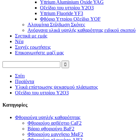
Yttrium Aluminium Oxide YAG
Οξείδιο του υττρίου Y2O3
Yttrium Fluoride YF3
Φθόριο Υττρίου Οξείδιο YOF
Αλουμίνια Στίλβωση Σκόνες
Ανόργανα υλικά υψηλής καθαρότητας ειδικού σκοπού
Σχετικά με εμάς
Νέα
Συχνές ερωτήσεις
Επικοινωνήστε μαζί μας
Σπίτι
Προϊόντα
Υλικά επίστρωσης ψεκασμού πλάσματος
Οξείδιο του υττρίου Y2O3
Κατηγορίες
Φθοριούχα υψηλής καθαρότητας
Φθοριούχο ασβέστιο CaF2
Βάριο φθοριούχο BaF2
Φθοριούχο μαγνήσιο MgF2
Φθοριούχο αλουμίνιο AlF3