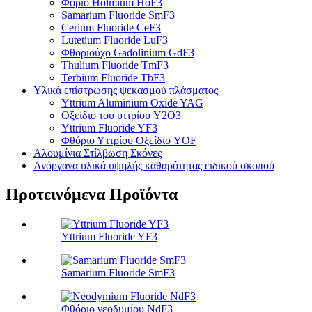
Φόριο Holmium HoF3
Samarium Fluoride SmF3
Cerium Fluoride CeF3
Lutetium Fluoride LuF3
Φθοριούχο Gadolinium GdF3
Thulium Fluoride TmF3
Terbium Fluoride TbF3
Υλικά επίστρωσης ψεκασμού πλάσματος
Yttrium Aluminium Oxide YAG
Οξείδιο του υττρίου Y2O3
Yttrium Fluoride YF3
Φθόριο Υττρίου Οξείδιο YOF
Αλουμίνια Στίλβωση Σκόνες
Ανόργανα υλικά υψηλής καθαρότητας ειδικού σκοπού
Προτεινόμενα Προϊόντα
Yttrium Fluoride YF3
Samarium Fluoride SmF3
Φθόριο νεοδυμίου NdF3