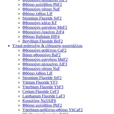
Φθόριο μολύβδου PbF2
Φθοριούχο νάτριο NaF
Φθόριο λιθίου LiF
Strontium Fluoride SrF2
Φθοριούχο κάλιο KF
Φθοριούχο μαγγάνιο MnF2
Φθοριούχο ζιρκόνιο ZrF4
Φθόριο Hafnium HfF4
Beryllium Fluoride BeF2
Υλικά ανάπτυξης & εξάτμισης κρυστάλλου
Φθοριούχο ασβέστιο CaF2
Βάριο φθοριούχο BaF2
Φθοριούχο μαγνήσιο MgF2
Φθοριούχο αλουμίνιο AlF3
Φθοριούχο νάτριο NaF
Φθόριο λιθίου LiF
Strontium Fluoride SrF2
Yttrium Fluoride YF3
Ytterbium Fluoride YbF3
Cerium Fluoride CeF3
Lanthanum Fluoride LaF3
Κρυολίτης Na3AlF6
Φθόριο μολύβδου PbF2
Ytterbium-ασβέστιο-φθόριο YbCaF2