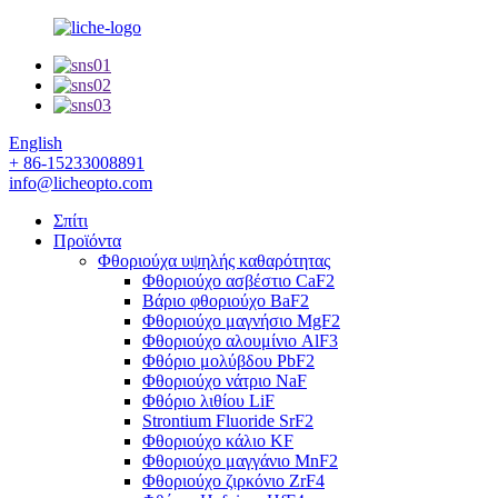
English
+ 86-15233008891
info@licheopto.com
Σπίτι
Προϊόντα
Φθοριούχα υψηλής καθαρότητας
Φθοριούχο ασβέστιο CaF2
Βάριο φθοριούχο BaF2
Φθοριούχο μαγνήσιο MgF2
Φθοριούχο αλουμίνιο AlF3
Φθόριο μολύβδου PbF2
Φθοριούχο νάτριο NaF
Φθόριο λιθίου LiF
Strontium Fluoride SrF2
Φθοριούχο κάλιο KF
Φθοριούχο μαγγάνιο MnF2
Φθοριούχο ζιρκόνιο ZrF4