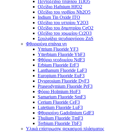
Πεντοξείδιο τιτανίου Ti3O5
Οξείδιο Hafnium HfO2
Οξείδιο του νιοβίου Nb2O5
Indium Tin Oxide ITO
Οξείδιο του υττρίου Y2O3
Οξείδιο του δημητρίου CeO2
Οξείδιο του χρωμίου Cr2O3
Σουλφίδιο ψευδαργύρου ZnS
Φθοριούχα σπάνια γη
Yttrium Fluoride YF3
Ytterbium Fluoride YbF3
Φθόριο νεοδυμίου NdF3
Erbium Fluoride ErF3
Lanthanum Fluoride LaF3
Europium Fluoride EuF3
Dysprosium Fluoride DyF3
Praseodymium Fluoride PrF3
Φόριο Holmium HoF3
Samarium Fluoride SmF3
Cerium Fluoride CeF3
Lutetium Fluoride LuF3
Φθοριούχο Gadolinium GdF3
Thulium Fluoride TmF3
Terbium Fluoride TbF3
Υλικά επίστρωσης ψεκασμού πλάσματος