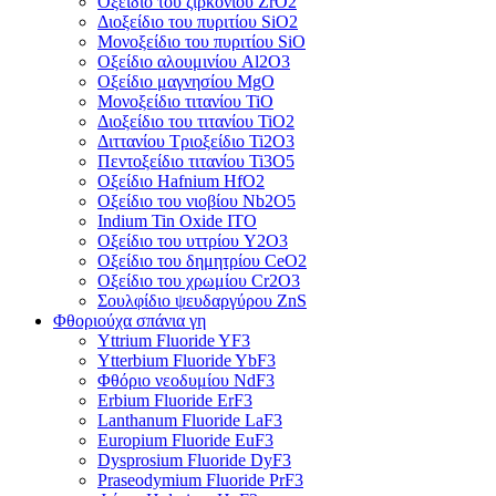
Οξείδιο του ζιρκονίου ZrO2
Διοξείδιο του πυριτίου SiO2
Μονοξείδιο του πυριτίου SiO
Οξείδιο αλουμινίου Al2O3
Οξείδιο μαγνησίου MgO
Μονοξείδιο τιτανίου TiO
Διοξείδιο του τιτανίου TiO2
Διττανίου Τριοξείδιο Ti2O3
Πεντοξείδιο τιτανίου Ti3O5
Οξείδιο Hafnium HfO2
Οξείδιο του νιοβίου Nb2O5
Indium Tin Oxide ITO
Οξείδιο του υττρίου Y2O3
Οξείδιο του δημητρίου CeO2
Οξείδιο του χρωμίου Cr2O3
Σουλφίδιο ψευδαργύρου ZnS
Φθοριούχα σπάνια γη
Yttrium Fluoride YF3
Ytterbium Fluoride YbF3
Φθόριο νεοδυμίου NdF3
Erbium Fluoride ErF3
Lanthanum Fluoride LaF3
Europium Fluoride EuF3
Dysprosium Fluoride DyF3
Praseodymium Fluoride PrF3