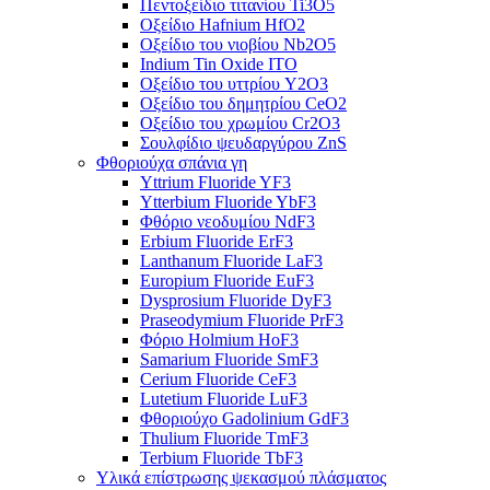
Πεντοξείδιο τιτανίου Ti3O5
Οξείδιο Hafnium HfO2
Οξείδιο του νιοβίου Nb2O5
Indium Tin Oxide ITO
Οξείδιο του υττρίου Y2O3
Οξείδιο του δημητρίου CeO2
Οξείδιο του χρωμίου Cr2O3
Σουλφίδιο ψευδαργύρου ZnS
Φθοριούχα σπάνια γη
Yttrium Fluoride YF3
Ytterbium Fluoride YbF3
Φθόριο νεοδυμίου NdF3
Erbium Fluoride ErF3
Lanthanum Fluoride LaF3
Europium Fluoride EuF3
Dysprosium Fluoride DyF3
Praseodymium Fluoride PrF3
Φόριο Holmium HoF3
Samarium Fluoride SmF3
Cerium Fluoride CeF3
Lutetium Fluoride LuF3
Φθοριούχο Gadolinium GdF3
Thulium Fluoride TmF3
Terbium Fluoride TbF3
Υλικά επίστρωσης ψεκασμού πλάσματος