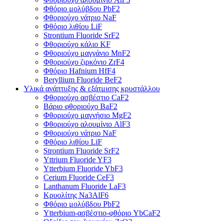
Φθόριο μολύβδου PbF2
Φθοριούχο νάτριο NaF
Φθόριο λιθίου LiF
Strontium Fluoride SrF2
Φθοριούχο κάλιο KF
Φθοριούχο μαγγάνιο MnF2
Φθοριούχο ζιρκόνιο ZrF4
Φθόριο Hafnium HfF4
Beryllium Fluoride BeF2
Υλικά ανάπτυξης & εξάτμισης κρυστάλλου
Φθοριούχο ασβέστιο CaF2
Βάριο φθοριούχο BaF2
Φθοριούχο μαγνήσιο MgF2
Φθοριούχο αλουμίνιο AlF3
Φθοριούχο νάτριο NaF
Φθόριο λιθίου LiF
Strontium Fluoride SrF2
Yttrium Fluoride YF3
Ytterbium Fluoride YbF3
Cerium Fluoride CeF3
Lanthanum Fluoride LaF3
Κρυολίτης Na3AlF6
Φθόριο μολύβδου PbF2
Ytterbium-ασβέστιο-φθόριο YbCaF2