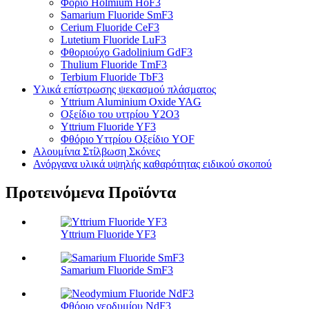
Φόριο Holmium HoF3
Samarium Fluoride SmF3
Cerium Fluoride CeF3
Lutetium Fluoride LuF3
Φθοριούχο Gadolinium GdF3
Thulium Fluoride TmF3
Terbium Fluoride TbF3
Υλικά επίστρωσης ψεκασμού πλάσματος
Yttrium Aluminium Oxide YAG
Οξείδιο του υττρίου Y2O3
Yttrium Fluoride YF3
Φθόριο Υττρίου Οξείδιο YOF
Αλουμίνια Στίλβωση Σκόνες
Ανόργανα υλικά υψηλής καθαρότητας ειδικού σκοπού
Προτεινόμενα Προϊόντα
Yttrium Fluoride YF3
Samarium Fluoride SmF3
Φθόριο νεοδυμίου NdF3