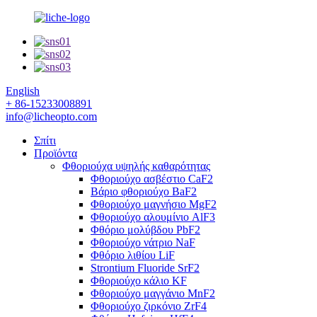
English
+ 86-15233008891
info@licheopto.com
Σπίτι
Προϊόντα
Φθοριούχα υψηλής καθαρότητας
Φθοριούχο ασβέστιο CaF2
Βάριο φθοριούχο BaF2
Φθοριούχο μαγνήσιο MgF2
Φθοριούχο αλουμίνιο AlF3
Φθόριο μολύβδου PbF2
Φθοριούχο νάτριο NaF
Φθόριο λιθίου LiF
Strontium Fluoride SrF2
Φθοριούχο κάλιο KF
Φθοριούχο μαγγάνιο MnF2
Φθοριούχο ζιρκόνιο ZrF4