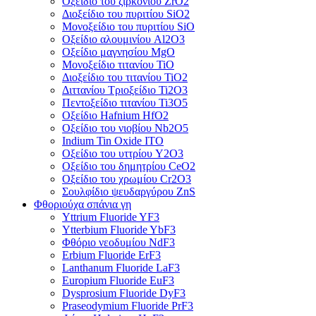
Οξείδιο του ζιρκονίου ZrO2
Διοξείδιο του πυριτίου SiO2
Μονοξείδιο του πυριτίου SiO
Οξείδιο αλουμινίου Al2O3
Οξείδιο μαγνησίου MgO
Μονοξείδιο τιτανίου TiO
Διοξείδιο του τιτανίου TiO2
Διττανίου Τριοξείδιο Ti2O3
Πεντοξείδιο τιτανίου Ti3O5
Οξείδιο Hafnium HfO2
Οξείδιο του νιοβίου Nb2O5
Indium Tin Oxide ITO
Οξείδιο του υττρίου Y2O3
Οξείδιο του δημητρίου CeO2
Οξείδιο του χρωμίου Cr2O3
Σουλφίδιο ψευδαργύρου ZnS
Φθοριούχα σπάνια γη
Yttrium Fluoride YF3
Ytterbium Fluoride YbF3
Φθόριο νεοδυμίου NdF3
Erbium Fluoride ErF3
Lanthanum Fluoride LaF3
Europium Fluoride EuF3
Dysprosium Fluoride DyF3
Praseodymium Fluoride PrF3