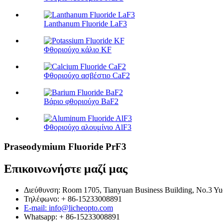
Lanthanum Fluoride LaF3
Φθοριούχο κάλιο KF
Φθοριούχο ασβέστιο CaF2
Βάριο φθοριούχο BaF2
Φθοριούχο αλουμίνιο AlF3
Praseodymium Fluoride PrF3
Επικοινωνήστε μαζί μας
Διεύθυνση: Room 1705, Tianyuan Business Building, No.3 Yuej
Τηλέφωνο: + 86-15233008891
E-mail: info@licheopto.com
Whatsapp: + 86-15233008891