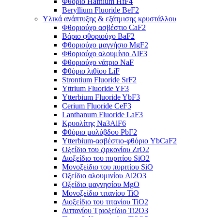
Φθόριο Hafnium HfF4
Beryllium Fluoride BeF2
Υλικά ανάπτυξης & εξάτμισης κρυστάλλου
Φθοριούχο ασβέστιο CaF2
Βάριο φθοριούχο BaF2
Φθοριούχο μαγνήσιο MgF2
Φθοριούχο αλουμίνιο AlF3
Φθοριούχο νάτριο NaF
Φθόριο λιθίου LiF
Strontium Fluoride SrF2
Yttrium Fluoride YF3
Ytterbium Fluoride YbF3
Cerium Fluoride CeF3
Lanthanum Fluoride LaF3
Κρυολίτης Na3AlF6
Φθόριο μολύβδου PbF2
Ytterbium-ασβέστιο-φθόριο YbCaF2
Οξείδιο του ζιρκονίου ZrO2
Διοξείδιο του πυριτίου SiO2
Μονοξείδιο του πυριτίου SiO
Οξείδιο αλουμινίου Al2O3
Οξείδιο μαγνησίου MgO
Μονοξείδιο τιτανίου TiO
Διοξείδιο του τιτανίου TiO2
Διττανίου Τριοξείδιο Ti2O3