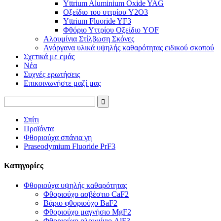
Yttrium Aluminium Oxide YAG
Οξείδιο του υττρίου Y2O3
Yttrium Fluoride YF3
Φθόριο Υττρίου Οξείδιο YOF
Αλουμίνια Στίλβωση Σκόνες
Ανόργανα υλικά υψηλής καθαρότητας ειδικού σκοπού
Σχετικά με εμάς
Νέα
Συχνές ερωτήσεις
Επικοινωνήστε μαζί μας
Σπίτι
Προϊόντα
Φθοριούχα σπάνια γη
Praseodymium Fluoride PrF3
Κατηγορίες
Φθοριούχα υψηλής καθαρότητας
Φθοριούχο ασβέστιο CaF2
Βάριο φθοριούχο BaF2
Φθοριούχο μαγνήσιο MgF2
Φθοριούχο αλουμίνιο AlF3