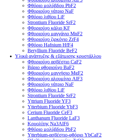
Φθόριο μολύβδου PbF2
Φθοριούχο νάτριο NaF
Φθόριο λιθίου LiF
Strontium Fluoride SrF2
Φθοριούχο κάλιο KF
Φθοριούχο μαγγάνιο MnF2
Φθοριούχο ζιρκόνιο ZrF4
Φθόριο Hafnium HfF4
Beryllium Fluoride BeF2
Υλικά ανάπτυξης & εξάτμισης κρυστάλλου
Φθοριούχο ασβέστιο CaF2
Βάριο φθοριούχο BaF2
Φθοριούχο μαγνήσιο MgF2
Φθοριούχο αλουμίνιο AlF3
Φθοριούχο νάτριο NaF
Φθόριο λιθίου LiF
Strontium Fluoride SrF2
Yttrium Fluoride YF3
Ytterbium Fluoride YbF3
Cerium Fluoride CeF3
Lanthanum Fluoride LaF3
Κρυολίτης Na3AlF6
Φθόριο μολύβδου PbF2
Ytterbium-ασβέστιο-φθόριο YbCaF2