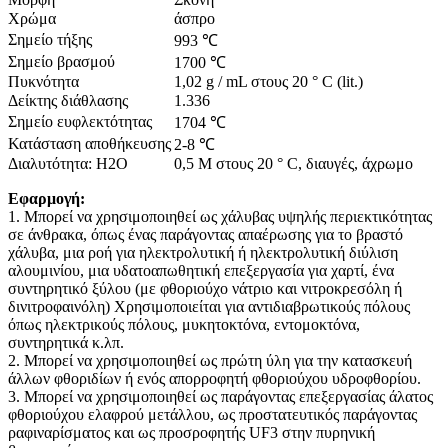
Χρώμα
άσπρο
Σημείο τήξης
993 ℃
Σημείο βρασμού
1700 ℃
Πυκνότητα
1,02 g / mL στους 20 ° C (lit.)
Δείκτης διάθλασης
1.336
Σημείο ευφλεκτότητας
1704 ℃
Κατάσταση αποθήκευσης
2-8 ℃
Διαλυτότητα: H2O
0,5 M στους 20 ° C, διαυγές, άχρωμο
Εφαρμογή:
1. Μπορεί να χρησιμοποιηθεί ως χάλυβας υψηλής περιεκτικότητας
σε άνθρακα, όπως ένας παράγοντας απαέρωσης για το βραστό
χάλυβα, μια ροή για ηλεκτρολυτική ή ηλεκτρολυτική διύλιση
αλουμινίου, μια υδατοαπωθητική επεξεργασία για χαρτί, ένα
συντηρητικό ξύλου (με φθοριούχο νάτριο και νιτροκρεσόλη ή
δινιτροφαινόλη) Χρησιμοποιείται για αντιδιαβρωτικούς πόλους
όπως ηλεκτρικούς πόλους, μυκητοκτόνα, εντομοκτόνα,
συντηρητικά κ.λπ.
2. Μπορεί να χρησιμοποιηθεί ως πρώτη ύλη για την κατασκευή
άλλων φθοριδίων ή ενός απορροφητή φθοριούχου υδροφθορίου.
3. Μπορεί να χρησιμοποιηθεί ως παράγοντας επεξεργασίας άλατος
φθοριούχου ελαφρού μετάλλου, ως προστατευτικός παράγοντας
ραφιναρίσματος και ως προσροφητής UF3 στην πυρηνική