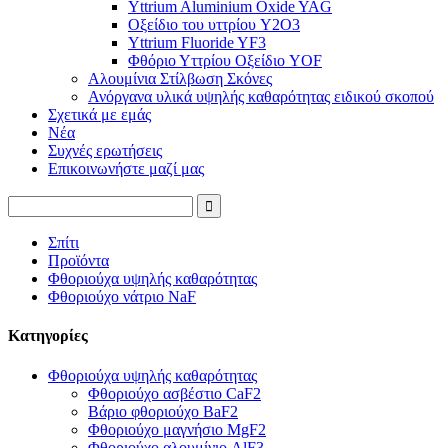
Yttrium Aluminium Oxide YAG
Οξείδιο του υττρίου Y2O3
Yttrium Fluoride YF3
Φθόριο Υττρίου Οξείδιο YOF
Αλουμίνια Στίλβωση Σκόνες
Ανόργανα υλικά υψηλής καθαρότητας ειδικού σκοπού
Σχετικά με εμάς
Νέα
Συχνές ερωτήσεις
Επικοινωνήστε μαζί μας
Σπίτι
Προϊόντα
Φθοριούχα υψηλής καθαρότητας
Φθοριούχο νάτριο NaF
Κατηγορίες
Φθοριούχα υψηλής καθαρότητας
Φθοριούχο ασβέστιο CaF2
Βάριο φθοριούχο BaF2
Φθοριούχο μαγνήσιο MgF2
Φθοριούχο αλουμίνιο AlF3