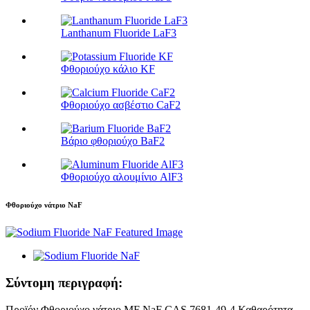
Lanthanum Fluoride LaF3
Φθοριούχο κάλιο KF
Φθοριούχο ασβέστιο CaF2
Βάριο φθοριούχο BaF2
Φθοριούχο αλουμίνιο AlF3
Φθοριούχο νάτριο NaF
Σύντομη περιγραφή:
Προϊόν Φθοριούχο νάτριο MF NaF CAS 7681-49-4 Καθαρότητα