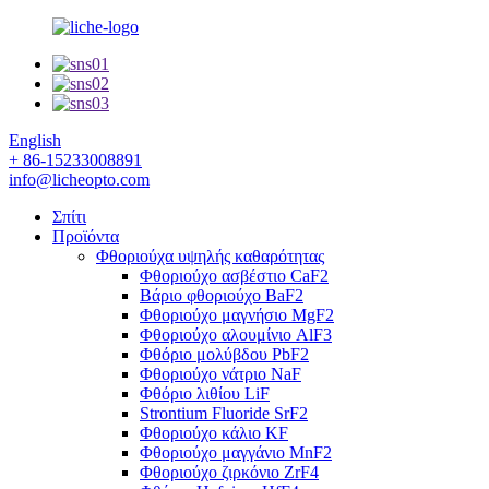
English
+ 86-15233008891
info@licheopto.com
Σπίτι
Προϊόντα
Φθοριούχα υψηλής καθαρότητας
Φθοριούχο ασβέστιο CaF2
Βάριο φθοριούχο BaF2
Φθοριούχο μαγνήσιο MgF2
Φθοριούχο αλουμίνιο AlF3
Φθόριο μολύβδου PbF2
Φθοριούχο νάτριο NaF
Φθόριο λιθίου LiF
Strontium Fluoride SrF2
Φθοριούχο κάλιο KF
Φθοριούχο μαγγάνιο MnF2
Φθοριούχο ζιρκόνιο ZrF4