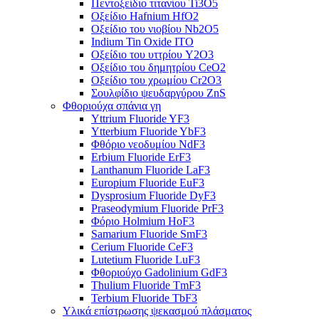
Πεντοξείδιο τιτανίου Ti3O5
Οξείδιο Hafnium HfO2
Οξείδιο του νιοβίου Nb2O5
Indium Tin Oxide ITO
Οξείδιο του υττρίου Y2O3
Οξείδιο του δημητρίου CeO2
Οξείδιο του χρωμίου Cr2O3
Σουλφίδιο ψευδαργύρου ZnS
Φθοριούχα σπάνια γη
Yttrium Fluoride YF3
Ytterbium Fluoride YbF3
Φθόριο νεοδυμίου NdF3
Erbium Fluoride ErF3
Lanthanum Fluoride LaF3
Europium Fluoride EuF3
Dysprosium Fluoride DyF3
Praseodymium Fluoride PrF3
Φόριο Holmium HoF3
Samarium Fluoride SmF3
Cerium Fluoride CeF3
Lutetium Fluoride LuF3
Φθοριούχο Gadolinium GdF3
Thulium Fluoride TmF3
Terbium Fluoride TbF3
Υλικά επίστρωσης ψεκασμού πλάσματος