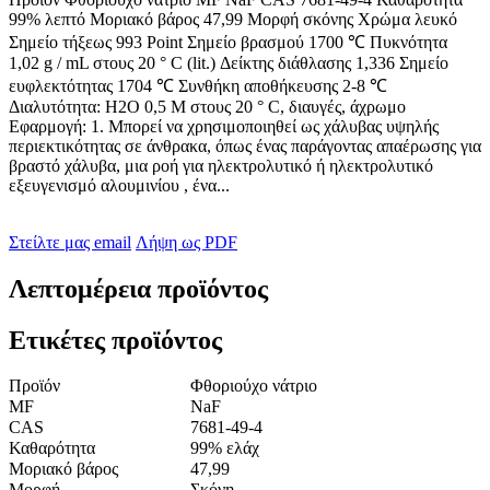
99% λεπτό Μοριακό βάρος 47,99 Μορφή σκόνης Χρώμα λευκό
Σημείο τήξεως 993 Point Σημείο βρασμού 1700 ℃ Πυκνότητα
1,02 g / mL στους 20 ° C (lit.) Δείκτης διάθλασης 1,336 Σημείο
ευφλεκτότητας 1704 ℃ Συνθήκη αποθήκευσης 2-8 ℃
Διαλυτότητα: H2O 0,5 M στους 20 ° C, διαυγές, άχρωμο
Εφαρμογή: 1. Μπορεί να χρησιμοποιηθεί ως χάλυβας υψηλής
περιεκτικότητας σε άνθρακα, όπως ένας παράγοντας απαέρωσης για
βραστό χάλυβα, μια ροή για ηλεκτρολυτικό ή ηλεκτρολυτικό
εξευγενισμό αλουμινίου , ένα...
Στείλτε μας email
Λήψη ως PDF
Λεπτομέρεια προϊόντος
Ετικέτες προϊόντος
Προϊόν
Φθοριούχο νάτριο
MF
NaF
CAS
7681-49-4
Καθαρότητα
99% ελάχ
Μοριακό βάρος
47,99
Μορφή
Σκόνη