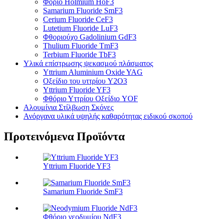
Φόριο Holmium HoF3
Samarium Fluoride SmF3
Cerium Fluoride CeF3
Lutetium Fluoride LuF3
Φθοριούχο Gadolinium GdF3
Thulium Fluoride TmF3
Terbium Fluoride TbF3
Υλικά επίστρωσης ψεκασμού πλάσματος
Yttrium Aluminium Oxide YAG
Οξείδιο του υττρίου Y2O3
Yttrium Fluoride YF3
Φθόριο Υττρίου Οξείδιο YOF
Αλουμίνια Στίλβωση Σκόνες
Ανόργανα υλικά υψηλής καθαρότητας ειδικού σκοπού
Προτεινόμενα Προϊόντα
Yttrium Fluoride YF3
Samarium Fluoride SmF3
Φθόριο νεοδυμίου NdF3