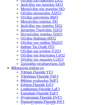
Οξείδιο του ζιρκονίου ZrO2
Διοξείδιο του πυριτίου SiO2
Μονοξείδιο του πυριτίου SiO
Οξείδιο αλουμινίου Al2O3
Οξείδιο μαγνησίου MgO
Μονοξείδιο τιτανίου TiO
Διοξείδιο του τιτανίου TiO2
Διττανίου Τριοξείδιο Ti2O3
Πεντοξείδιο τιτανίου Ti3O5
Οξείδιο Hafnium HfO2
Οξείδιο του νιοβίου Nb2O5
Indium Tin Oxide ITO
Οξείδιο του υττρίου Y2O3
Οξείδιο του δημητρίου CeO2
Οξείδιο του χρωμίου Cr2O3
Σουλφίδιο ψευδαργύρου ZnS
Φθοριούχα σπάνια γη
Yttrium Fluoride YF3
Ytterbium Fluoride YbF3
Φθόριο νεοδυμίου NdF3
Erbium Fluoride ErF3
Lanthanum Fluoride LaF3
Europium Fluoride EuF3
Dysprosium Fluoride DyF3
Praseodymium Fluoride PrF3